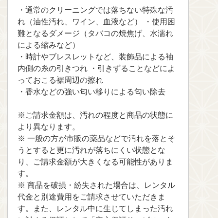
・通常のクリーニングでは落ちない特殊な汚
れ（油性汚れ、ワイン、血液など） ・使用困
難となるダメージ（タバコの焼焦げ、水濡れ
による縮みなど）
・時計やブレスレットなど、装飾品による袖
内側の糸の引きつれ ・引きずることなどによ
っておこる裾周辺の擦れ
・香水などの強い匂い移りによる匂い除去
※ご請求金額は、汚れの程度と商品の状態に
より異なります。
※ 一般の方が市販の薬品などで汚れを落とそ
うとすると更に汚れが落ちにくい状態とな
り、ご請求金額が大きくなる可能性がありま
す。
※ 商品を破損・紛失された場合は、レンタル
代金と別途費用をご請求させていただきま
す。また、レンタル中に生じてしまった汚れ