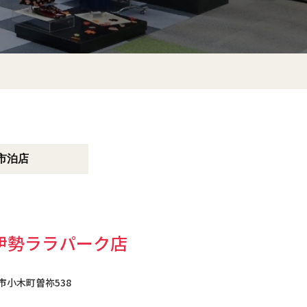
市泊店
伊勢ララパーク店
勢市小木町曽祢538